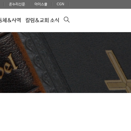
온누리신문
아이스쿨
CGN
동체&사역
칼럼&교회 소식