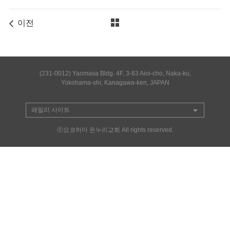
이전
(231-0012) Yaomasa Bldg. 4F, 3-63 Aioi-cho, Naka-ku,
Yokohama-shi, Kanagawa-ken, JAPAN
ⓒ요코하마 온누리교회 All rights reserved.