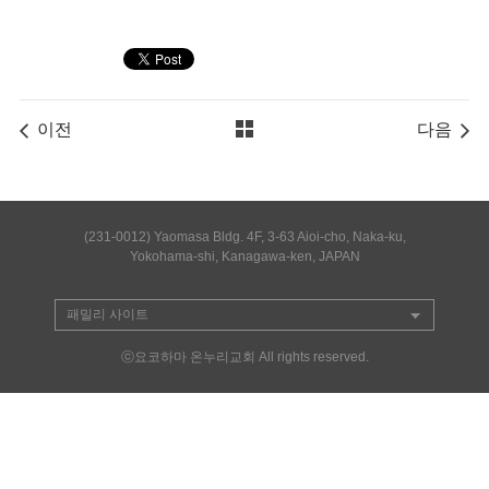
이전
다음
(231-0012) Yaomasa Bldg. 4F, 3-63 Aioi-cho, Naka-ku,
Yokohama-shi, Kanagawa-ken, JAPAN
ⓒ요코하마 온누리교회 All rights reserved.