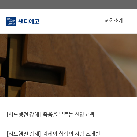
교회소개
[사도행전 강해] 죽음을 부르는 신앙고백
[사도행전 강해] 지혜와 성령의 사람 스데반