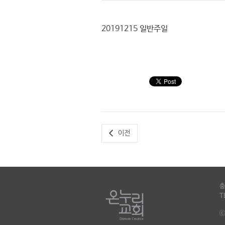
20191215 일반주일
이전
충
T
ⓒ