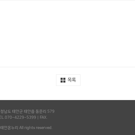
목록
청남도 태안군 태안읍 동문리 579
EL.070-4229-5399 | FAX.
태안온누리 All rights reserved.