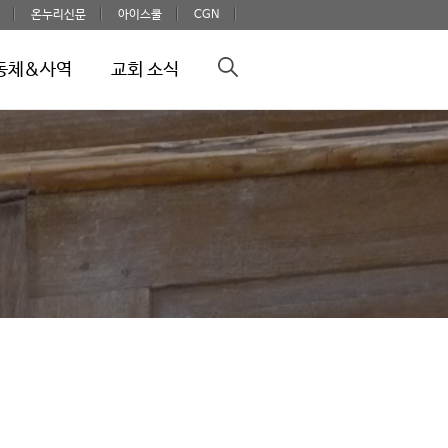
온누리신문
아이스쿨
CGN
동체&사역
교회 소식